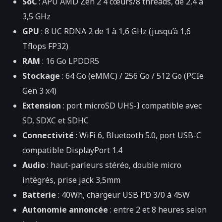
SoC
: APU AMD Zen 2 4 cœurs/8 threads, de 2,4 à
3,5 GHz
GPU
: 8 UC RDNA 2 de 1 à 1,6 GHz (jusqu’à 1,6
Tflops FP32)
RAM
: 16 Go LPDDR5
Stockage
: 64 Go (eMMC) / 256 Go / 512 Go (PCIe
Gen 3 x4)
Extension
: port microSD UHS-I compatible avec
SD, SDXC et SDHC
Connectivité
: WiFi 6, Bluetooth 5.0, port USB-C
compatible DisplayPort 1.4
Audio
: haut-parleurs stéréo, double micro
intégrés, prise jack 3,5mm
Batterie
: 40Wh, chargeur USB PD 3/0 à 45W
Autonomie annoncée
: entre 2 et 8 heures selon