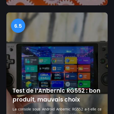
6.5
Test de l’Anbernic RG552 : bon
produit, mauvais choix
La console sous Android Anbernic RG552 a-t-elle ce