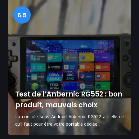
6.5
Test de l’Anbernic RG552 : bon
produit, mauvais choix
La console sous Android Anbernic RG552 a-t-elle ce
qu’il faut pour être votre portable dédiée...