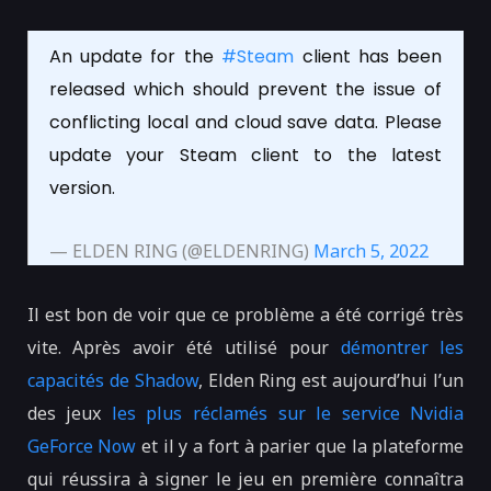
An update for the
#Steam
client has been
released which should prevent the issue of
conflicting local and cloud save data. Please
update your Steam client to the latest
version.
— ELDEN RING (@ELDENRING)
March 5, 2022
Il est bon de voir que ce problème a été corrigé très
vite. Après avoir été utilisé pour
démontrer les
capacités de Shadow
, Elden Ring est aujourd’hui l’un
des jeux
les plus réclamés sur le service Nvidia
GeForce Now
et il y a fort à parier que la plateforme
qui réussira à signer le jeu en première connaîtra