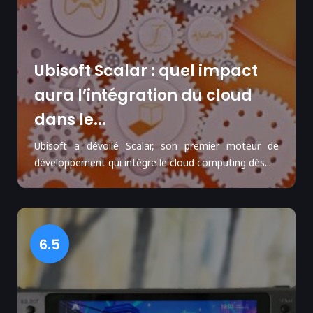
Ubisoft Scalar : quel impact
aura l’intégration du cloud
dans le...
Ubisoft a dévoilé Scalar, son premier moteur de
développement qui intègre le cloud computing dès...
6.5