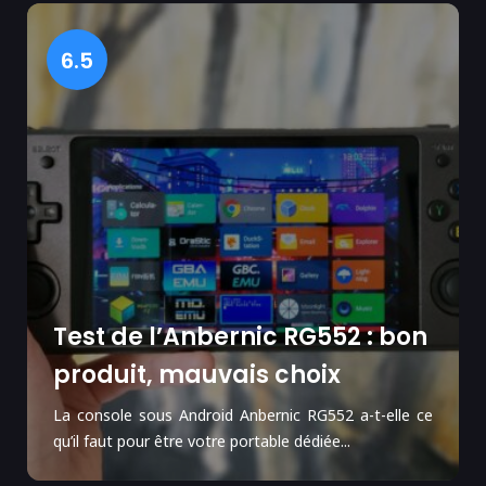
6.5
Test de l’Anbernic RG552 : bon
produit, mauvais choix
La console sous Android Anbernic RG552 a-t-elle ce
qu’il faut pour être votre portable dédiée...