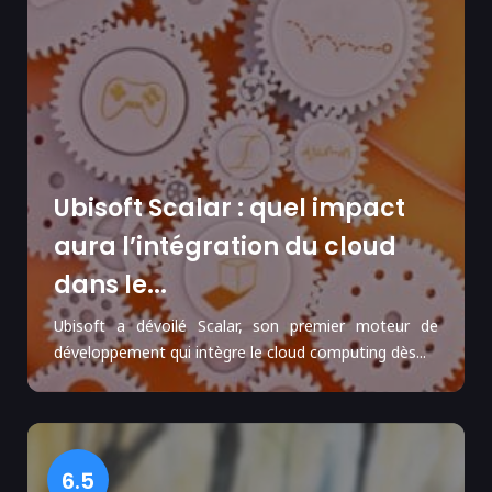
Ubisoft Scalar : quel impact
aura l’intégration du cloud
dans le...
Ubisoft a dévoilé Scalar, son premier moteur de
développement qui intègre le cloud computing dès...
6.5