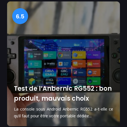
6.5
Test de l’Anbernic RG552 : bon
produit, mauvais choix
La console sous Android Anbernic RG552 a-t-elle ce
qu’il faut pour être votre portable dédiée...